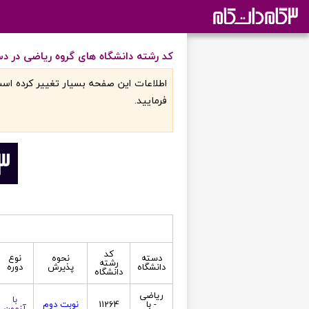
کد رشته دانشگاه های گروه ریاضی در دست
اطلاعات اين صفحه بسيار تغيير کرده است
فرماييد.
کد
دسته
نحوه
نوع
رشته
دانشگاه
پذیرش
دوره
دانشگاه
ریاضی
با
- با
11264
نوبت دوم
آزمون