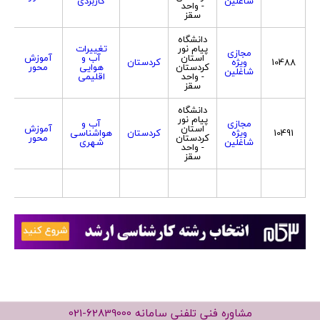
شاغلین
کاربردی
- واحد
سقز
دانشگاه
پیام نور
تغییرات
مجازی
استان
آب و
آموزش
10488
ویژه
کردستان
ه
کردستان
هوایی
محور
شاغلین
- واحد
اقلیمی
سقز
دانشگاه
پیام نور
مجازی
آب و
استان
آموزش
10491
ویژه
کردستان
هواشناسی
ه
کردستان
محور
شاغلین
شهری
- واحد
سقز
مشاوره فنی تلفنی سامانه
021-62839000