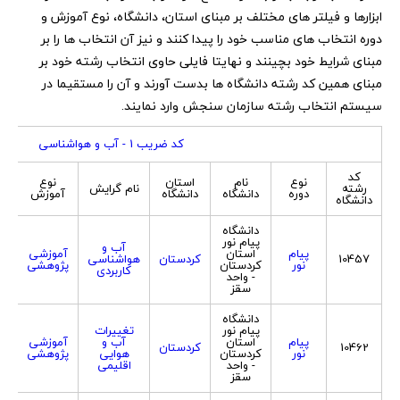
ابزارها و فیلتر های مختلف بر مبنای استان، دانشگاه، نوع آموزش و
دوره انتخاب های مناسب خود را پیدا کنند و نیز آن انتخاب ها را بر
مبنای شرایط خود بچینند و نهایتا فایلی حاوی انتخاب رشته خود بر
مبنای همین کد رشته دانشگاه ها بدست آورند و آن را مستقیما در
سیستم انتخاب رشته سازمان سنجش وارد نمایند.
کد ضریب 1 - آب و هواشناسی
کد
نوع
نام
استان
نوع
جن
رشته
نام گرایش
دوره
دانشگاه
دانشگاه
آموزش
پ
دانشگاه
دانشگاه
پیام نور
آب و
پیام
استان
آموزشی
10457
کردستان
هواشناسی
ه
نور
کردستان
پژوهشی
کاربردی
- واحد
سقز
دانشگاه
پیام نور
تغییرات
پیام
استان
آب و
آموزشی
10462
کردستان
ه
نور
کردستان
هوایی
پژوهشی
- واحد
اقلیمی
سقز