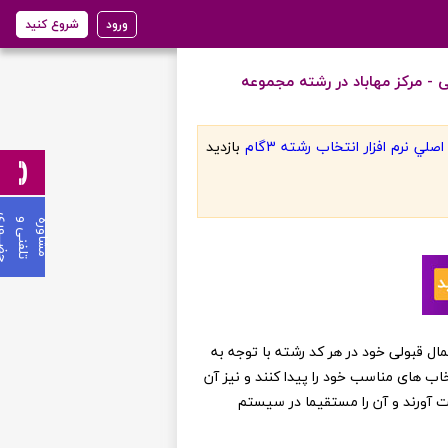
ورود
شروع کنید
 - مرکز مهاباد در رشته مجموعه
لي نرم افزار انتخاب رشته 3گام
بازديد
ی
م
ش
ا
و
ر
ه
ت
ل
ف
ن
ی
و
ح
ض
ـ
ـ
ـ
و
ر
ن عزیز می توانند از احتمال قبولی خود در هر کد رشته با توجه به
خاب های مناسب خود را پیدا کنند و نیز آن
ست آورند و آن را مستقیما در سیستم