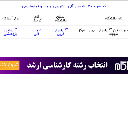
کد ضریب 2 - شیمی آلی - دارویی- پلیمر و فیتوشیمی
استان
نام
نام دانشگاه
نوع آموزش
دانشگاه
گرایش
نور استان آذربایجان غربی - مرکز
آذربایجان
شیمی
آموزشی
مهاباد
غربی
آلی
پژوهشی