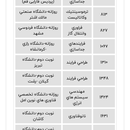
جداسازي
(پردیس فارابی قم)
ترموسينتيك
روزانه-دانشگاه صنعتي
813
وكاتاليست
مالك اشتر
فراوري
روزانه-دانشگاه فردوسي
827
وانتقال گاز
مشهد
فرايندهاي
روزانه-دانشگاه رازي
1067
جداسازي
-كرمانشاه
نوبت دوم-دانشگاه
1310
طراحي فرايند
تبريز
نوبت دوم-دانشگاه
1348
طراحي فرايند
گيلان -رشت
مهندسي
روزانه-دانشگاه تخصصي
1424
سيستم هاي
فناوري هاي نوين امل
انرژي
نوبت دوم-دانشگاه
1631
نانوفناوري
كاشان
نوبت دوم-دانشگاه