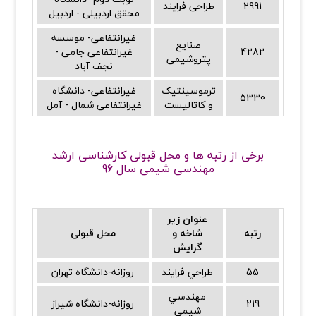
2991
طراحی فرایند
محقق اردبیلی - اردبیل
غیرانتفاعی- موسسه
صنایع
4282
غیرانتفاعی جامی -
پتروشیمی
نجف آباد
ترموسینتیک
غیرانتفاعی- دانشگاه
5330
و کاتالیست
غیرانتفاعی شمال - آمل
برخی از رتبه ها و محل قبولی کارشناسی ارشد
مهندسی شیمی سال 96
عنوان زیر
رتبه
شاخه و
محل قبولی
گرایش
55
طراحي فرايند
روزانه-دانشگاه تهران
مهندسي
219
روزانه-دانشگاه شيراز
شيمي