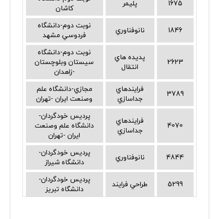
1675
پليمر
كاشان
نوبت دوم-دانشگاه
1846
نانوفناوري
فردوسي مشهد
نوبت دوم-دانشگاه
پديده هاي
2623
سيستان وبلوچستان
انتقال
-زاهدان
فرايندهاي
مجازي-دانشگاه علم
3789
جداسازي
وصنعت ايران -تهران
پرديس خودگردان-
فرايندهاي
4070
دانشگاه علم وصنعت
جداسازي
ايران -تهران
پرديس خودگردان-
4844
نانوفناوري
دانشگاه شيراز
پرديس خودگردان-
5299
طراحي فرايند
دانشگاه تبريز