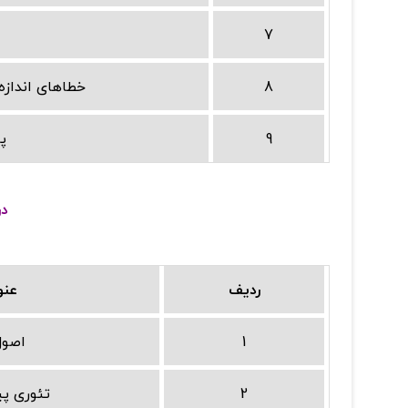
7
8
خطاهای اندازه
9
پا
در
ردیف
عنو
1
اصول
2
تئوری پ