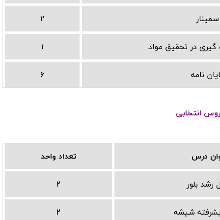
سمینار
2
 گیری در تحقیق مواد
1
یان نامه
6
وس انتخابی
ان درس
تعداد واحد
 رشد بلور
2
یشرفته شیشه
2