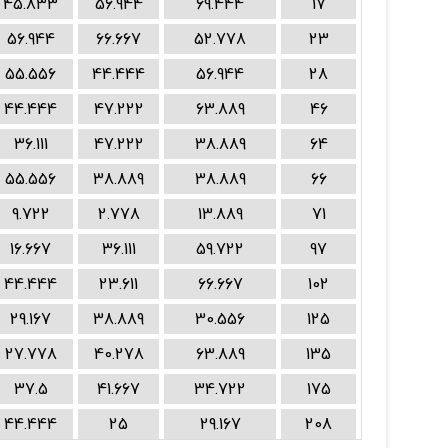
45.833
56.944
69.444
17
56.944
66.667
52.778
23
55.556
44.444
56.944
28
44.444
47.222
63.889
46
36.111
47.222
38.889
64
55.556
38.889
38.889
66
9.722
2.778
13.889
71
16.667
36.111
59.722
97
44.444
23.611
66.667
102
29.167
38.889
30.556
125
27.778
40.278
63.889
135
37.5
41.667
34.722
175
44.444
25
29.167
208