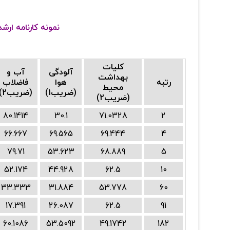
نمونه کارنامه ار
کلیات
آلودگی
آب و
بهداشت
رتبه
هوا
فاضلاب
محیط
(ضریب1)
(ضریب2)
(ضریب2)
80.1414
30.1
71.0328
2
66.667
69.565
69.444
4
79.71
53.623
68.889
5
52.174
44.928
62.5
10
33.333
31.884
53.778
60
17.391
26.087
62.5
91
60.1086
53.5092
49.1742
182