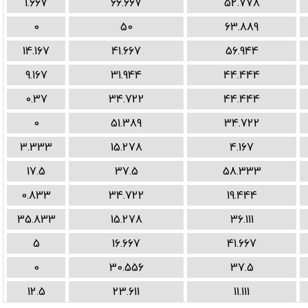
1.667
66.667
52.778
0
50
63.889
14.167
41.667
56.944
9.167
31.944
44.444
0.37
34.722
44.444
0
51.389
34.722
3.333
15.278
4.167
17.5
37.5
58.333
0.833
34.722
19.444
35.833
15.278
36.111
5
16.667
41.667
0
30.556
37.5
12.5
23.611
11.111