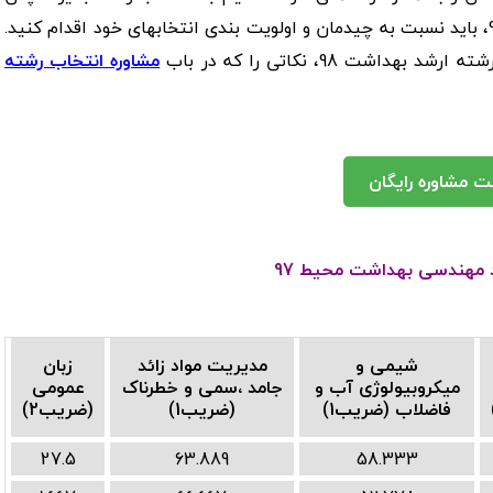
از دانلود دفترچه انتخاب رشته ارشد وزارت بهداشت 98، باید نسبت به چیدمان و اولویت بندی انتخابهای خود اقدام کنید.
ت 98، نکاتی را که در باب
مشاوره انتخاب رشته
ت مشاوره رایگان
شد مهندسی بهداشت محیط 97
شیمی و
مدیریت مواد زائد
زبان
میکروبیولوژی آب و
جامد ،سمی و خطرناک
عمومی
فاضلاب (ضریب1)
(ضریب1)
(ضریب2)
27.5
63.889
58.333