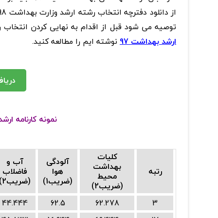
توصیه می شود قبل از اقدام به نهایی کردن انتخاب رشته ارشد بهداش
ارشد بهداشت 97
نوشته ایم را مطالعه کنید.
دریاف
نمونه کارنامه ار
کلیات
آلودگی
آب و
بهداشت
رتبه
هوا
فاضلاب
محیط
(ضریب1)
(ضریب2)
(ضریب2)
44.444
62.5
62.278
3