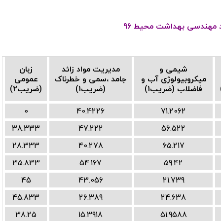
شد مهندسی بهداشت محیط 96
شیمی و
مدیریت مواد زائد
زبان
میکروبیولوژی آب و
جامد ،سمی و خطرناک
عمومی
فاضلاب (ضریب1)
(ضریب1)
(ضریب2)
0
40.4226
71.2062
38.333
47.222
56.522
28.333
40.278
65.217
35.833
54.167
59.42
45
43.056
21.739
45.833
26.389
24.638
38.25
15.3918
51.9588