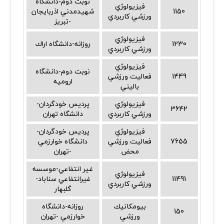
نوبت دوم-دانشگاه
فيزيولوژي
1150
شهيدمدني اذربايجان
ورزشي كاربردي
-تبريز
فيزيولوژي
1230
روزانه-دانشگاه اراك
ورزشي كاربردي
فيزيولوژي
نوبت دوم-دانشگاه
1449
فعاليت ورزشي
اروميه
باليني
فيزيولوژي
پرديس خودگردان-
3642
ورزشي كاربردي
دانشگاه تهران
فيزيولوژي
پرديس خودگردان-
7655
فعاليت ورزشي
دانشگاه خوارزمي
محض
-تهران
غير انتفاعي-موسسه
فيزيولوژي
11491
غيرانتفاعي سناباد-
ورزشي كاربردي
گلبهار
بيومكانيك
روزانه-دانشگاه
150
ورزشي
خوارزمي -تهران