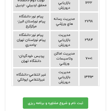
نوبت دوم-دانشگاه
1222
بازاريابي
محقق اردبيلي -اردبيل
درورزش
پيام نور-دانشگاه
مديريت رسانه
2798
پيام نوراستان البرز-
هاي ورزشي
مركزكرج
مديريت
پيام نور-دانشگاه
2984
بازاريابي
پيام نوراستان تهران
درورزش
-واحدري
مديريت اماكن
پرديس خودگردان-
7001
وتاسيسات
دانشگاه تهران
ورزشي
مديريت
غير انتفاعي-دانشگاه
14993
بازاريابي
غيرانتفاعي ايوانكي
درورزش
ثبت نام و شروع مشاوره و برنامه ریزی