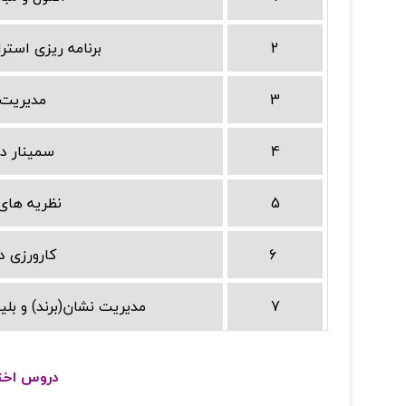
2
برنامه ریزی استر
3
مدیریت ب
4
سمینار در
5
نظریه های
6
کارورزی د
7
مدیریت نشان(برند) و بل
دروس اختیار