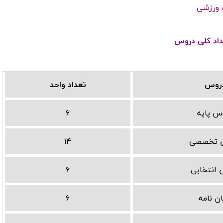
ت ورزشی
اد کلی دروس
روس
تعداد واحد
س پایه
6
 تخصصی
14
 انتخابی
6
ان نامه
6