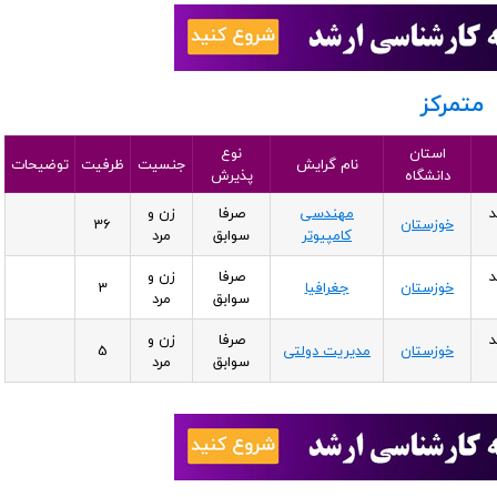
متمرکز
استان
نوع
نام گرایش
جنسیت
ظرفیت
توضیحات
دانشگاه
پذیرش
د
مهندسی
صرفا
زن و
خوزستان
36
کامپیوتر
سوابق
مرد
د
صرفا
زن و
خوزستان
جغرافیا
3
سوابق
مرد
د
صرفا
زن و
خوزستان
مدیریت دولتی
5
سوابق
مرد