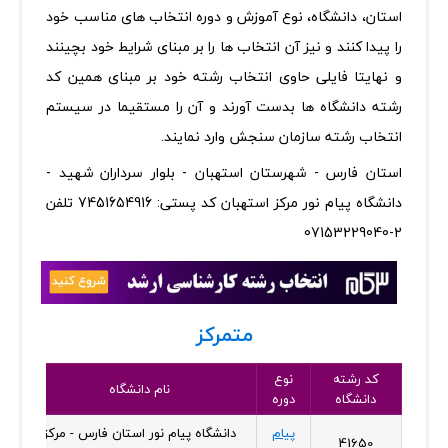
استان، دانشگاه، نوع آموزش و دوره انتخاب های مناسب خود
را پیدا کنند و نیز آن انتخاب ها را بر مبنای شرایط خود بچینند
و نهایتا فایلی حاوی انتخاب رشته خود بر مبنای همین کد
رشته دانشگاه ها بدست آورند و آن را مستقیما در سیستم
انتخاب رشته سازمان سنجش وارد نمایند.
استان فارس - شهرستان استهبان - بلوار سرداران شهید -
دانشگاه پیام نور مرکز استهبان کد پستی: 7451654916 تلفن
2-07153229040
متمرکز
کد رشته
نوع
نام دانشگاه
دانشگاه
دوره
د
پیام
دانشگاه پیام نور استان فارس - مرکز
41650