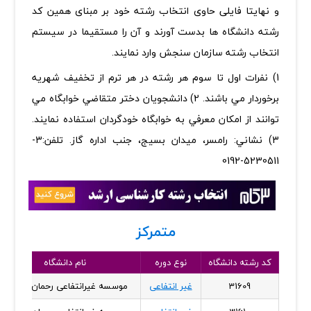
و نهایتا فایلی حاوی انتخاب رشته خود بر مبنای همین کد
رشته دانشگاه ها بدست آورند و آن را مستقیما در سیستم
انتخاب رشته سازمان سنجش وارد نمایند.
1) نفرات اول تا سوم هر رشته در هر ترم از تخفيف شهريه
برخوردار مي باشند. 2) دانشجويان دختر متقاضي خوابگاه مي
توانند از امكان معرفي به خوابگاه خودگردان استفاده نمايند.
3) نشاني: رامسر، ميدان بسيج، جنب اداره گاز. تلفن:3-
5230511-0192
متمرکز
کد رشته دانشگاه
نوع دوره
نام دانشگاه
31609
غیر انتفاعی
موسسه غیرانتفاعی رحمان - رامسر