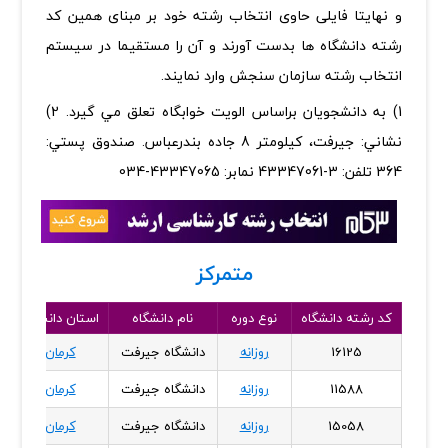
و نهایتا فایلی حاوی انتخاب رشته خود بر مبنای همین کد
رشته دانشگاه ها بدست آورند و آن را مستقیما در سیستم
انتخاب رشته سازمان سنجش وارد نمایند.
1) به دانشجويان براساس الويت خوابگاه تعلق مي گيرد. 2)
نشاني: جيرفت، كيلومتر 8 جاده بندرعباس. صندوق پستي:
364 تلفن: 3-43347061 نمابر: 43347065-034
متمرکز
کد رشته دانشگاه
نوع دوره
نام دانشگاه
استان دانشگاه
16125
روزانه
دانشگاه جیرفت
کرمان
11588
روزانه
دانشگاه جیرفت
کرمان
15058
روزانه
دانشگاه جیرفت
کرمان