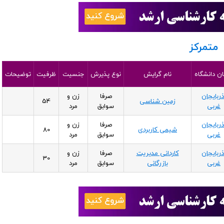
متمرکز
ن دانشگاه
نام گرایش
نوع پذیرش
جنسیت
ظرفیت
توضیحات
ذربایجان
صرفا
زن و
زمین شناسی
54
غربی
سوابق
مرد
ذربایجان
صرفا
زن و
شیمی کاربردی
80
غربی
سوابق
مرد
ذربایجان
کاردانی مدیریت
صرفا
زن و
30
غربی
بازرگانی
سوابق
مرد