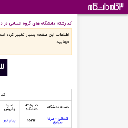
کد رشته دانشگاه های گروه انسانی در دست
اطلاعات اين صفحه بسيار تغيير کرده است
فرماييد.
کد ر
کد رشته
نحوه
دسته دانشگاه
دانشگاه
پذیرش
انسانی - صرفا
15214
پیام نور
سوابق