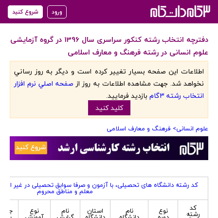
ورود
شروع کنید
دفترچه انتخاب رشته کنکور سراسری سال 1396 در گروه آزمایشی
علوم انسانی در رشته فرهنگ و معارف اسلامی
اطلاعات اين صفحه بسيار تغيير کرده است و ديگر به روز رساني
نخواهد شد. جهت مشاهده اطلاعات به روز از
صفحه اصلي نرم افزار
انتخاب رشته 3گام
بازديد فرماييد.
کليد کنيد
علوم انسانی
> فرهنگ و معارف اسلامی
کد رشته دانشگاه های تحصیلی، با آزمون و صرفا سوابق تحصیلی در غیر از ک
معلم و مناطق محروم
کد
نوع
نام
استان
نام
نوع
جنسی
رشته
دوره
دانشگاه
دانشگاه
گرایش
آموزش
پذیر