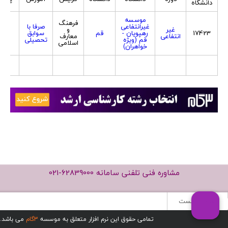
دانشگاه
موسسه
فرهنگ
غیرانتفاعی
صرفا با
غیر
و
17423
رهپویان -
قم
سوابق
زن
انتفاعی
معارف
قم (ویژه
تحصیلی
اسلامی
خواهران)
مشاوره فنی تلفنی سامانه
021-62839000
صفحه نخست
تمامی حقوق این نرم افزار متعلق به موسسه
3گام
می باشد.