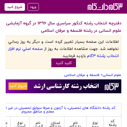
ورود
شروع کنید
دفترچه انتخاب رشته کنکور سراسری سال 1396 در گروه آزمایشی
علوم انسانی در رشته فلسفه و عرفان اسلامی
اطلاعات اين صفحه بسيار تغيير کرده است و ديگر به روز رساني
نخواهد شد. جهت مشاهده اطلاعات به روز از
صفحه اصلي نرم افزار
انتخاب رشته 3گام
بازديد فرماييد.
کليد کنيد
علوم انسانی
> فلسفه و عرفان اسلامی
کد رشته دانشگاه های تحصیلی، با آزمون و صرفا سوابق تحصیلی در غیر از ک
معلم و مناطق محروم
کد
نوع
نام
استان
نام
نوع
جنسی
رشته
دوره
دانشگاه
دانشگاه
گرایش
آموزش
پذیر