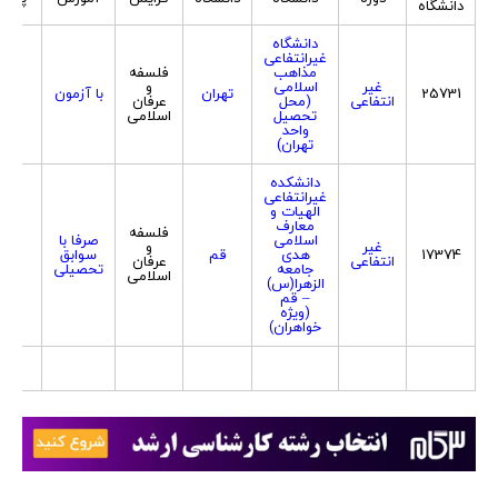
دانشگاه
دانشگاه
غیرانتفاعی
مذاهب
فلسفه
غیر
اسلامی
و
25731
تهران
با آزمون
هرد
انتفاعی
(محل
عرفان
تحصیل
اسلامی
واحد
تهران)
دانشکده
غیرانتفاعی
الهیات و
معارف
فلسفه
اسلامی
صرفا با
غیر
و
17374
هدی
قم
سوابق
زن
انتفاعی
عرفان
جامعه
تحصیلی
اسلامی
الزهرا(س)
– قم
(ویژه
خواهران)