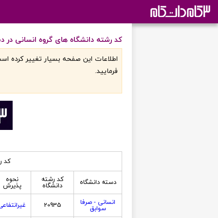
کد رشته دانشگاه های گروه انسانی در د
اطلاعات اين صفحه بسيار تغيير کرده است
فرماييد.
کد ر
کد رشته
نحوه
دسته دانشگاه
دانشگاه
پذیرش
انسانی - صرفا
20935
غیرانتفاعی
سوابق