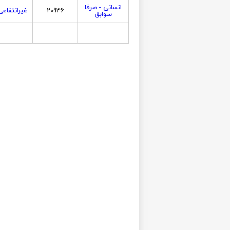
انسانی - صرفا
20936
غیرانتفاعی
سوابق