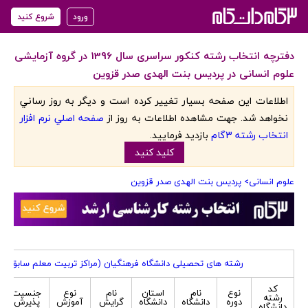
ورود
شروع کنید
دفترچه انتخاب رشته کنکور سراسری سال 1396 در گروه آزمایشی
علوم انسانی در پردیس بنت الهدی صدر قزوین
اطلاعات اين صفحه بسيار تغيير کرده است و ديگر به روز رساني
نخواهد شد. جهت مشاهده اطلاعات به روز از
صفحه اصلي نرم افزار
انتخاب رشته 3گام
بازديد فرماييد.
کليد کنيد
علوم انسانی
> پردیس بنت الهدی صدر قزوین
رشته های تحصیلی دانشگاه فرهنگیان (مراکز تربیت معلم سابق) ویژه
کد
نوع
نام
استان
نام
نوع
جنسیت
رشته
دوره
دانشگاه
دانشگاه
گرایش
آموزش
پذیرش
دانشگاه