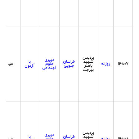
پردیس
دبیری
شهید
خراسان
با
14807
روزانه
علوم
مرد
باهنر
جنوبی
آزمون
اجتماعی
بیرجند
پردیس
دبیری
شهید
خراسان
با
14808
روزانه
علوم
مرد