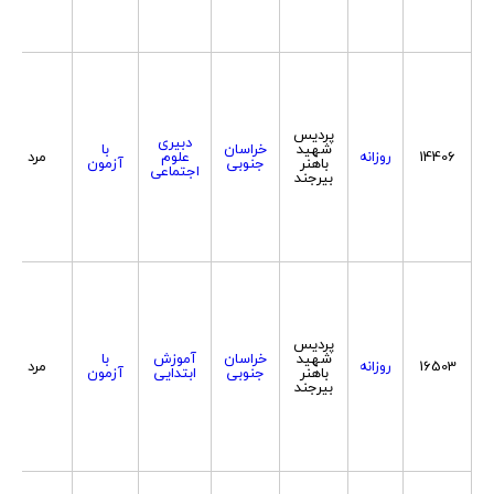
پردیس
دبیری
شهید
خراسان
با
14406
روزانه
علوم
مرد
باهنر
جنوبی
آزمون
اجتماعی
بیرجند
پردیس
شهید
خراسان
آموزش
با
16503
روزانه
مرد
باهنر
جنوبی
ابتدایی
آزمون
بیرجند