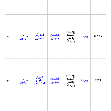
پردیس
شهید
خراسان
آموزش
با
16487
روزانه
مرد
باهنر
جنوبی
ابتدایی
آزمون
بیرجند
پردیس
دبیری
شهید
خراسان
با
14399
روزانه
علوم
مرد
باهنر
جنوبی
آزمون
اجتماعی
بیرجند