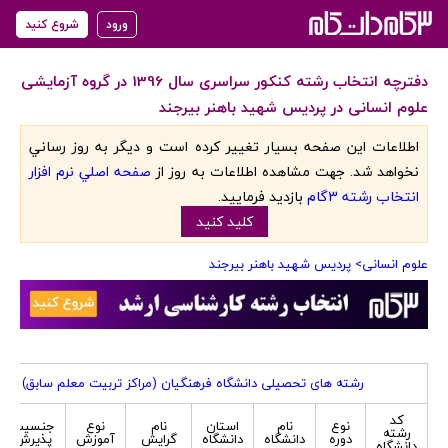
ورود
شروع کنید
دفترچه انتخاب رشته کنکور سراسری سال 1396 در گروه آزمایشی
علوم انسانی در پردیس شهید باهنر بیرجند
اطلاعات اين صفحه بسيار تغيير کرده است و ديگر به روز رساني
نخواهد شد. جهت مشاهده اطلاعات به روز از
صفحه اصلي نرم افزار
انتخاب رشته 3گام
بازديد فرماييد.
کليد کنيد
علوم انسانی
> پردیس شهید باهنر بیرجند
رشته های تحصیلی دانشگاه فرهنگیان (مراکز تربیت معلم سابق) ویژه 
کد
نوع
نام
استان
نام
نوع
جنسیت
رشته
دوره
دانشگاه
دانشگاه
گرایش
آموزش
پذیرش
دانشگاه