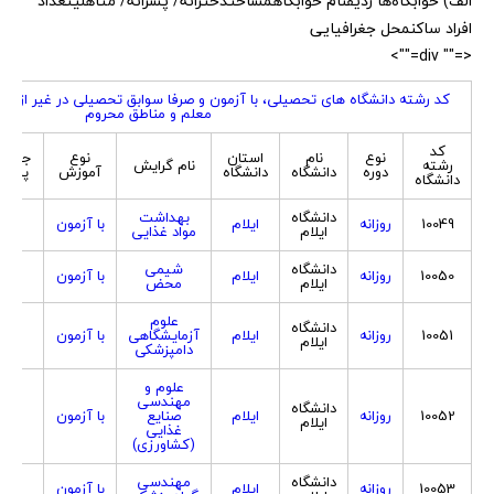
الف) خوابگاه‌ها ردیفنام خوابگاهمساحتدخترانه/ پسرانه/ متأهلیتعداد
افراد ساکنمحل جغرافیایی
<="" div="">
کد رشته دانشگاه های تحصیلی، با آزمون و صرفا سوابق تحصیلی در غیر از ک
معلم و مناطق محروم
کد
نوع
نام
استان
نوع
جنسی
رشته
نام گرایش
دوره
دانشگاه
دانشگاه
آموزش
پذیر
دانشگاه
دانشگاه
بهداشت
10049
روزانه
ایلام
با آزمون
هردو
ایلام
مواد غذایی
دانشگاه
شیمی
10050
روزانه
ایلام
با آزمون
هردو
ایلام
محض
علوم
دانشگاه
10051
روزانه
ایلام
آزمایشگاهی
با آزمون
هردو
ایلام
دامپزشکی
علوم و
مهندسی
دانشگاه
10052
روزانه
ایلام
صنایع
با آزمون
هردو
ایلام
غذایی
(کشاورزی)
دانشگاه
مهندسی
10053
روزانه
ایلام
با آزمون
هردو