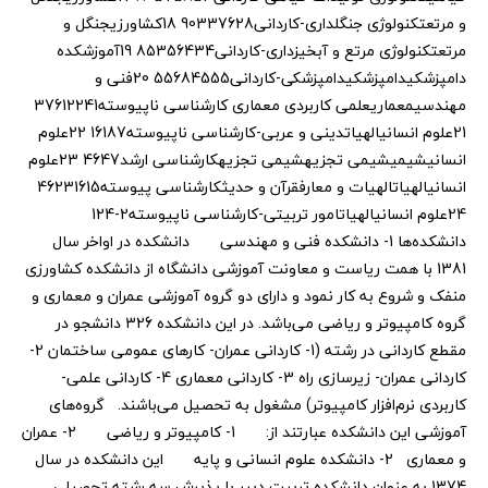
و مرتعتکنولوژی جنگلداری-کاردانی90337628 18کشاورزیجنگل و
مرتعتکنولوژی مرتع و آبخیزداری-کاردانی85356434 19آموزشکده
دامپزشکیدامپزشکیدامپزشکی-کاردانی55684555 20فنی و
مهندسیمعماریعلمی کاربردی معماری کارشناسی ناپیوسته37612241
21علوم انسانیالهیاتدینی و عربی-کارشناسی ناپیوسته16187 22علوم
انسانیشیمیشیمی تجزیهشیمی تجزیهکارشناسی ارشد4647 23علوم
انسانیالهیاتالهیات و معارفقرآن و حدیثکارشناسی پیوسته46231615
24علوم انسانیالهیاتامور تربیتی-کارشناسی ناپیوسته2-124
دانشکده‌ها 1- دانشکده فنی و مهندسی دانشکده در اواخر سال
1381 با همت ریاست و معاونت آموزشی دانشگاه از دانشکده کشاورزی
منفک و شروع به کار نمود و دارای دو گروه آموزشی عمران و معماری و
گروه کامپیوتر و ریاضی می‌باشد. در این دانشکده 326 دانشجو در
مقطع کاردانی در رشته (1- کاردانی عمران- کارهای عمومی ساختمان 2-
کاردانی عمران- زیرسازی راه 3- کاردانی معماری 4- کاردانی علمی-
کاربردی نرم‌افزار کامپیوتر) مشغول به تحصیل می‌باشند. گروه‌های
آموزشی این دانشکده عبارتند از: 1- کامپیوتر و ریاضی 2- عمران
و معماری 2- دانشکده علوم انسانی و پایه این دانشکده در سال
1374 به عنوان دانشکده تربیت دبیر با پذیرش سه رشته تحصیلی