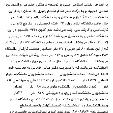
به اهداف انقلاب اسلامی مبنی بر توسعه فرهنگی اجتماعی و اقتصادی
مناطق محروم و به برکت سفر مقام معظم رهبری به استان ا يلام اين
دانشکده از دانشگاه رازی مستقل و به دانشگاه ايلام ارتقاء يافت. در
حال حاضر دانشگاه ايلام دارای ۳۴ رشته تحصيلی در مقاطع کاردانی,
کارشناسی و کارشناسی ارشد می‌باشد. هم اکنون ۴۲۶۰ دانشجو در اين
دانشگاه مشغول به تحصيل می‌باشند که از اين تعداد ۲۰۹۱ نفر پسر و
۲۱۶۹ نفر دختر می‌باشند. اعضاء هيئت علمی دانشگاه ۱۲۳ نفر می‌باشند
که از اين تعداد ۸۲ نفر مربی و ۳۷ نفر استاديار هستند کارکنان دانشگاه
۲۸۶ نفرند که شامل ۸۴ رسمی و ۲۰۲ نفر تحت پوشش شرکت خدماتی
می‌باشند. دانشگاه ا يلام در حال حاضر دارای چهار دانشکده و دو
آموزشکده می‌باشد که با مديريت دکتر عباس قربانی به فعاليت خود
ادامه می‌دهد. تعداد دانشجويان تعداد دانشجويان دانشكده علوم
انساني: 4531 نفر تعداد دانشجويان دانشكده فني و مهندسي: 711
نفر تعداد دانشجويان دانشكده علوم پايه: 288 نفر تعداد
دانشجويان دانشكده كشاورزي و دامپزشكي: ۱۸۰۸ نفر * آمار
دانشجويان روزانه‌ی شاغل به تحصيل در دانشكده‌هاي دانشگاه ايلام
ردیفدانشکدهگروه آموزشیرشته تحصیلیگرایش‌تحصیلیمقطع
تحصیلی85- 8484- 83 زنمردزنمرد 1علوم انسانیادبیات فارسیزبان و