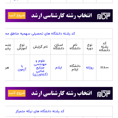
کد رشته دانشگاه های تحصیلی سهمیه مناطق محروم
کد
نوع
نام
استان
نوع
جنسیت
رشته
نام گرایش
دوره
دانشگاه
دانشگاه
آموزش
پذیرش
دانشگاه
علوم و
مهندسی
دانشگاه
با
12800
روزانه
ایلام
صنایع
هردو
ایلام
آزمون
غذایی
(کشاورزی)
کد رشته دانشگاه های نیکه متمرکز