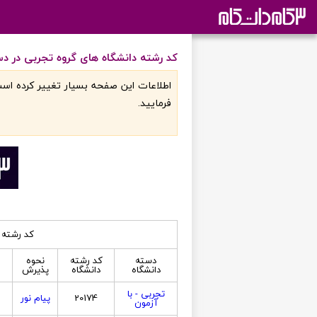
کد رشته دانشگاه های گروه تجربی در دست
اطلاعات اين صفحه بسيار تغيير کرده است
فرماييد.
کد رشته د
دسته
کد رشته
نحوه
دانشگاه
دانشگاه
پذیرش
تجربی - با
20174
پیام نور
آزمون