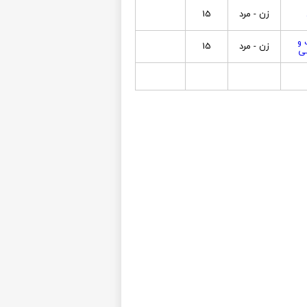
زن - مرد
15
 و
زن - مرد
15
ی