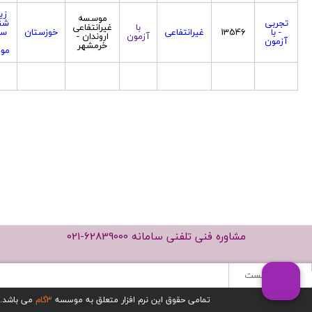
زی
موسسه
تجربی
شن
با
غیرانتفاعی
- با
13546
غیرانتفاعی
خوزستان
سل
آزمون
اروندان -
آزمون
خرمشهر
مول
مشاوره فنی تلفنی سامانه
021-62839000
صفحه نخست
تمامی حقوق این نرم افزار متعلق به موسسه
3گام
می باشد.