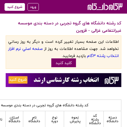
ورود
شروع کنید
کد رشته دانشگاه های گروه تجربی در دسته بندی موسسه
غیرانتفاعی غزالی - قزوین
اطلاعات اين صفحه بسيار تغيير کرده است و ديگر به روز رساني
نخواهد شد. جهت مشاهده اطلاعات به روز از
صفحه اصلي نرم افزار
انتخاب رشته 3گام
بازديد فرماييد.
کليد کنيد
کد رشته دانشگاه های گروه تجربی در دسته بندی موسسه غی
کد
دسته
نحوه
نوع
نام
استان
رشته
نا
دانشگاه
پذیرش
دوره
دانشگاه
دانشگاه
دانشگاه