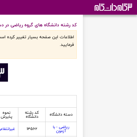
کد رشته دانشگاه های گروه ریاضی در دس
اطلاعات اين صفحه بسيار تغيير کرده است
فرماييد.
کد رشته
نحوه
دسته دانشگاه
دانشگاه
پذیرش
ریاضی - با
13562
غیرانتفاع
آزمون