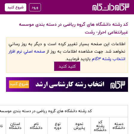
ورود
شروع کنید
کد رشته دانشگاه های گروه ریاضی در دسته بندی موسسه
غیرانتفاعی احرار- رشت
اطلاعات اين صفحه بسيار تغيير کرده است و ديگر به روز رساني
نخواهد شد. جهت مشاهده اطلاعات به روز از
صفحه اصلي نرم افزار
انتخاب رشته 3گام
بازديد فرماييد.
کليد کنيد
کد رشته دانشگاه های گروه ریاضی در دسته بندی موسسه غ
کد
دسته
نحوه
نوع
نام
استان
رشته
نا
دانشگاه
پذیرش
دوره
دانشگاه
دانشگاه
دانشگاه