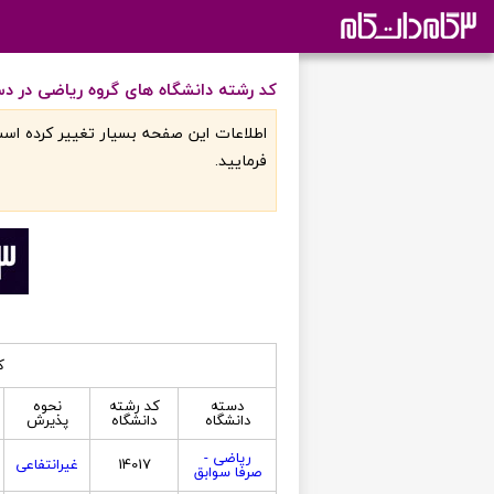
کد رشته دانشگاه های گروه ریاضی در د
اطلاعات اين صفحه بسيار تغيير کرده است
فرماييد.
ک
دسته
کد رشته
نحوه
دانشگاه
دانشگاه
پذیرش
ریاضی -
14017
غیرانتفاعی
صرفا سوابق