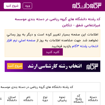
ورود
شروع کنید
کد رشته دانشگاه های گروه ریاضی در دسته بندی موسسه
غیرانتفاعی شفق - تنکابن
اطلاعات اين صفحه بسيار تغيير کرده است و ديگر به روز رساني
نخواهد شد. جهت مشاهده اطلاعات به روز از
صفحه اصلي نرم افزار
انتخاب رشته 3گام
بازديد فرماييد.
کليد کنيد
کد رشته دانشگاه های گروه ریاضی در دسته بندی موسسه غ
کد
دسته
نحوه
نوع
نام
استان
رشته
نا
دانشگاه
پذیرش
دوره
دانشگاه
دانشگاه
دانشگاه