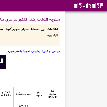
دفترچه انتخاب رشته کنکور سراسری سال 1396 در گروه آزمایشی ریاضی و فنی در پردیس شهید باهنر ش
اطلاعات اين صفحه بسيار تغيير کرده است
فرماييد.
ریاضی و فنی
> پردیس شهید باهنر شیراز
کد
نوع
استان
رشته
نام دانشگاه
دوره
دانشگاه
دانشگاه
پردیس