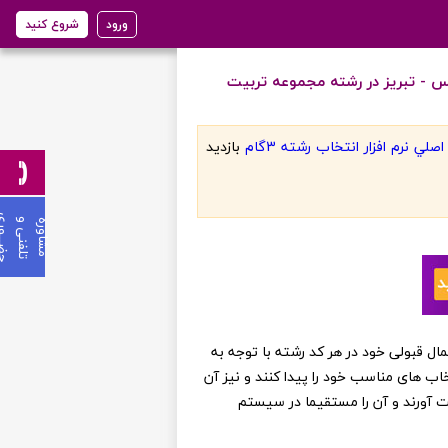
ورود
شروع کنید
 - تبریز در رشته مجموعه تربیت
لي نرم افزار انتخاب رشته 3گام
بازديد
ی
م
ش
ا
و
ر
ه
ت
ل
ف
ن
ی
و
ح
ض
ـ
ـ
ـ
و
ر
ن عزیز می توانند از احتمال قبولی خود در هر کد رشته با توجه به
خاب های مناسب خود را پیدا کنند و نیز آن
ست آورند و آن را مستقیما در سیستم