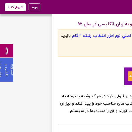
ورود
شروع کنید
 زبان انگلیسی در سال 96
لي نرم افزار انتخاب رشته 3گام
بازديد
ی
م
ش
ا
و
ر
ه
ت
ل
ف
ن
ی
و
ح
ض
ـ
ـ
ـ
و
ر
ن عزیز می توانند از احتمال قبولی خود در هر کد رشته با توجه به
خاب های مناسب خود را پیدا کنند و نیز آن
ست آورند و آن را مستقیما در سیستم