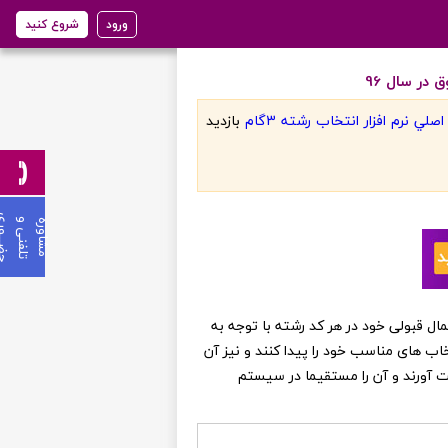
ورود
شروع کنید
در سال 96
لي نرم افزار انتخاب رشته 3گام
بازديد
ی
م
ش
ا
و
ر
ه
ت
ل
ف
ن
ی
و
ح
ض
ـ
ـ
ـ
و
ر
ن عزیز می توانند از احتمال قبولی خود در هر کد رشته با توجه به
خاب های مناسب خود را پیدا کنند و نیز آن
ست آورند و آن را مستقیما در سیستم