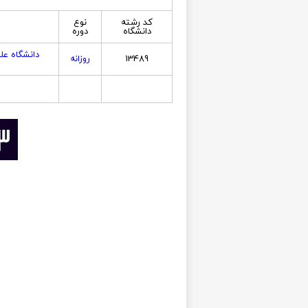
کد رشته
نوع
دانشگاه
دوره
دانشگاه عل
13489
روزانه