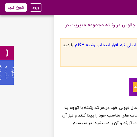
ورود
شروع کنید
 چالوس در رشته مجموعه مدیریت در
لي نرم افزار انتخاب رشته 3گام
بازديد
ی
م
ش
ا
و
ر
ه
ت
ل
ف
ن
ی
و
ح
ض
ـ
ـ
ـ
و
ر
ن عزیز می توانند از احتمال قبولی خود در هر کد رشته با توجه به
خاب های مناسب خود را پیدا کنند و نیز آن
ست آورند و آن را مستقیما در سیستم