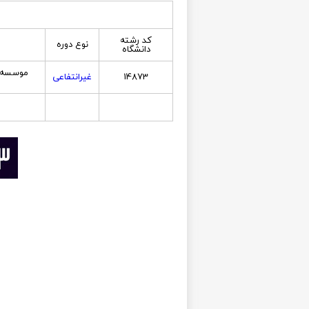
کد رشته
نوع دوره
دانشگاه
موسسه غ
14873
غیرانتفاعی