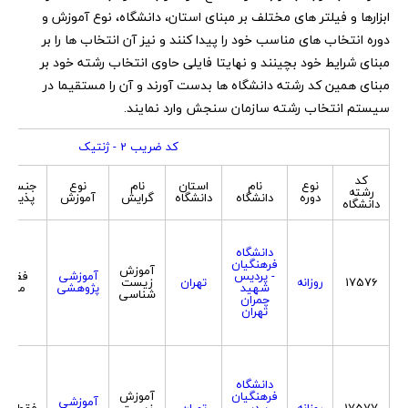
ابزارها و فیلتر های مختلف بر مبنای استان، دانشگاه، نوع آموزش و
دوره انتخاب های مناسب خود را پیدا کنند و نیز آن انتخاب ها را بر
مبنای شرایط خود بچینند و نهایتا فایلی حاوی انتخاب رشته خود بر
مبنای همین کد رشته دانشگاه ها بدست آورند و آن را مستقیما در
سیستم انتخاب رشته سازمان سنجش وارد نمایند.
کد ضریب 2 - ژنتیک
کد
نوع
نام
استان
نام
نوع
جنسیت
رشته
دوره
دانشگاه
دانشگاه
گرایش
آموزش
پذیرش
دانشگاه
دانشگاه
فرهنگیان
آموزش
- پردیس
آموزشی
فقط
17576
روزانه
تهران
زیست
شهید
پژوهشی
مرد
شناسی
چمران
تهران
دانشگاه
فرهنگیان
آموزش
آموزشی
17577
روزانه
- پردیس
تهران
زیست
فقط زن