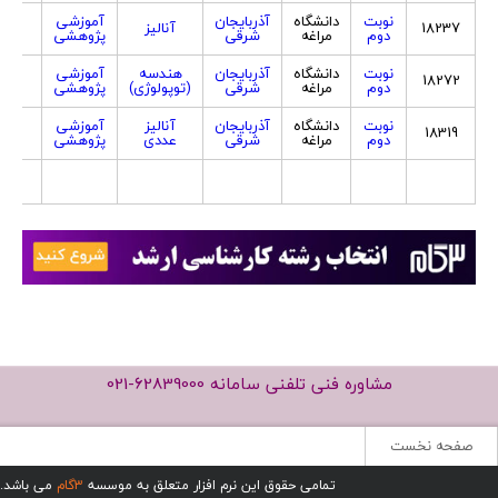
نوبت
دانشگاه
آذربایجان
آموزشی
18237
آنالیز
هر د
دوم
مراغه
شرقی
پژوهشی
نوبت
دانشگاه
آذربایجان
هندسه
آموزشی
18272
هر د
دوم
مراغه
شرقی
(توپولوژی)
پژوهشی
نوبت
دانشگاه
آذربایجان
آنالیز
آموزشی
18319
هر د
دوم
مراغه
شرقی
عددی
پژوهشی
مشاوره فنی تلفنی سامانه
021-62839000
صفحه نخست
تمامی حقوق این نرم افزار متعلق به موسسه
3گام
می باشد.