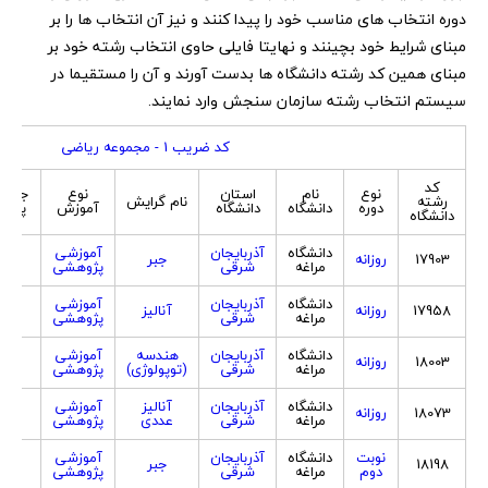
دوره انتخاب های مناسب خود را پیدا کنند و نیز آن انتخاب ها را بر
مبنای شرایط خود بچینند و نهایتا فایلی حاوی انتخاب رشته خود بر
مبنای همین کد رشته دانشگاه ها بدست آورند و آن را مستقیما در
سیستم انتخاب رشته سازمان سنجش وارد نمایند.
کد ضریب 1 - مجموعه ریاضی
کد
نوع
نام
استان
نوع
جنسی
رشته
نام گرایش
دوره
دانشگاه
دانشگاه
آموزش
پذیر
دانشگاه
دانشگاه
آذربایجان
آموزشی
17903
روزانه
جبر
هر د
مراغه
شرقی
پژوهشی
دانشگاه
آذربایجان
آموزشی
17958
روزانه
آنالیز
هر د
مراغه
شرقی
پژوهشی
دانشگاه
آذربایجان
هندسه
آموزشی
18003
روزانه
هر د
مراغه
شرقی
(توپولوژی)
پژوهشی
دانشگاه
آذربایجان
آنالیز
آموزشی
18073
روزانه
هر د
مراغه
شرقی
عددی
پژوهشی
نوبت
دانشگاه
آذربایجان
آموزشی
18198
جبر
هر د
دوم
مراغه
شرقی
پژوهشی