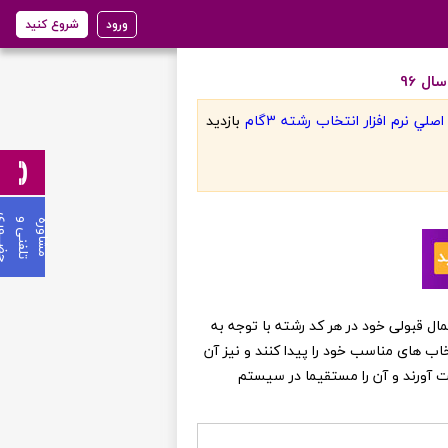
ورود
شروع کنید
ل 96
لي نرم افزار انتخاب رشته 3گام
بازديد
ی
م
ش
ا
و
ر
ه
ت
ل
ف
ن
ی
و
ح
ض
ـ
ـ
ـ
و
ر
ن عزیز می توانند از احتمال قبولی خود در هر کد رشته با توجه به
خاب های مناسب خود را پیدا کنند و نیز آن
ست آورند و آن را مستقیما در سیستم