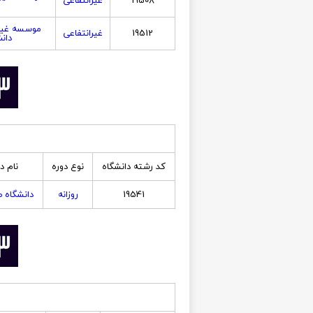
19508
غیرانتفاعی
موسسه غیر
19512
غیرانتفاعی
دان
کد رشته دانشگاه
نوع دوره
نام د
19541
روزانه
دانشگاه 