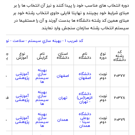
دوره انتخاب های مناسب خود را پیدا کنند و نیز آن انتخاب ها را بر
مبنای شرایط خود بچینند و نهایتا فایلی حاوی انتخاب رشته خود بر
مبنای همین کد رشته دانشگاه ها بدست آورند و آن را مستقیما در
سیستم انتخاب رشته سازمان سنجش وارد نمایند.
کد ضريب 1 - بهينه سازي سيستم - سلامت - نوآوري
کد
نوع
نام
استان
نام
نوع
جنسی
رشته
دوره
دانشگاه
دانشگاه
گرایش
آموزش
پذیر
دانشگاه
بهینه
نوبت
دانشگاه
سازی
آموزشی
20377
اصفهان
هر د
دوم
اصفهان
سیستم
پژوهشی
ها
بهینه
دانشگاه
نوبت
سازی
آموزشی
20378
الزهرا(س)
تهران
فقط 
دوم
سیستم
پژوهشی
- تهران
ها
دانشگاه
بهینه
نوبت
بوعلی
سازی
آموزشی
20379
همدان
هر د
دوم
سینا -
سیستم
پژوهشی
همدان
ها