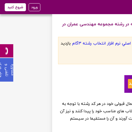
ورود
شروع کنید
 در رشته مجموعه مهندسی عمران در
لي نرم افزار انتخاب رشته 3گام
بازديد
ی
م
ش
ا
و
ر
ه
ت
ل
ف
ن
ی
و
ح
ض
ـ
ـ
ـ
و
ر
ن عزیز می توانند از احتمال قبولی خود در هر کد رشته با توجه به
خاب های مناسب خود را پیدا کنند و نیز آن
ست آورند و آن را مستقیما در سیستم