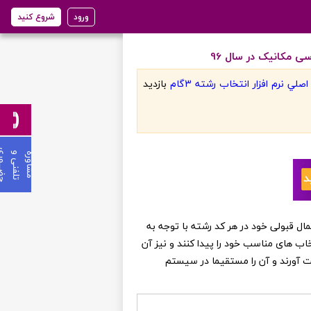
ورود
شروع کنید
 مکانیک در سال 96
لي نرم افزار انتخاب رشته 3گام
بازديد
ی
م
ش
ا
و
ر
ه
ت
ل
ف
ن
ی
و
ح
ض
ـ
ـ
ـ
و
ر
ن عزیز می توانند از احتمال قبولی خود در هر کد رشته با توجه به
خاب های مناسب خود را پیدا کنند و نیز آن
ست آورند و آن را مستقیما در سیستم