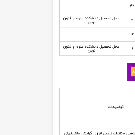
42
محل تحصيل دانشكده علوم و فنون
2
نوين
12
محل تحصيل دانشكده علوم و فنون
1
نوين
توضیحات
دسي مكانيك تبديل انرژي گرايش ماشينهاي