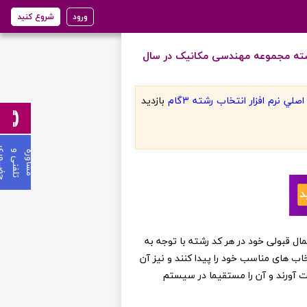
ورود
شروع کنید
شته مجموعه مهندسی مکانیک در سال
لي نرم افزار انتخاب رشته 3گام
بازديد
ی
م
ش
ا
و
ر
ه
ت
ل
ف
ن
ی
و
ح
ض
ـ
ـ
ـ
و
ر
ن عزیز می توانند از احتمال قبولی خود در هر کد رشته با توجه به
خاب های مناسب خود را پیدا کنند و نیز آن
ست آورند و آن را مستقیما در سیستم