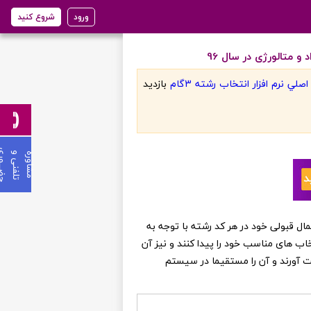
ورود
شروع کنید
متالورژی در سال 96
لي نرم افزار انتخاب رشته 3گام
بازديد
ی
م
ش
ا
و
ر
ه
ت
ل
ف
ن
ی
و
ح
ض
ـ
ـ
ـ
و
ر
ن عزیز می توانند از احتمال قبولی خود در هر کد رشته با توجه به
خاب های مناسب خود را پیدا کنند و نیز آن
ست آورند و آن را مستقیما در سیستم