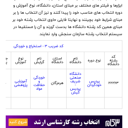
ابزارها و فیلتر های مختلف بر مبنای استان، دانشگاه، نوع آموزش و
دوره انتخاب های مناسب خود را پیدا کنند و نیز آن انتخاب ها را بر
مبنای شرایط خود بچینند و نهایتا فایلی حاوی انتخاب رشته خود بر
مبنای همین کد رشته دانشگاه ها بدست آورند و آن را مستقیما در
سیستم انتخاب رشته سازمان سنجش وارد نمایند.
کد ضریب 3 - استخراج و خوردگی
کد
نام
استان
نام
نوع
جنسی
رشته
نوع دوره
دانشگاه
دانشگاه
گرایش
آموزش
پذیر
دانشگاه
دانشگاه
صنعتی
خوردگی
پردیس
شریف
و
آموزشی
22263
هرمزگان
هر د
خودگردان
-
حفاظت
پژوهشی
پردیس
مواد
کیش