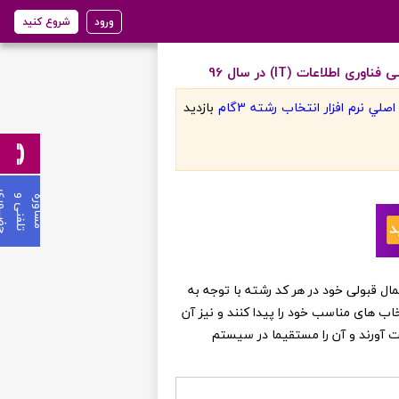
ورود
شروع کنید
اعات (IT) در سال 96
لي نرم افزار انتخاب رشته 3گام
بازديد
ی
م
ش
ا
و
ر
ه
ت
ل
ف
ن
ی
و
ح
ض
ـ
ـ
ـ
و
ر
ن عزیز می توانند از احتمال قبولی خود در هر کد رشته با توجه به
خاب های مناسب خود را پیدا کنند و نیز آن
ست آورند و آن را مستقیما در سیستم