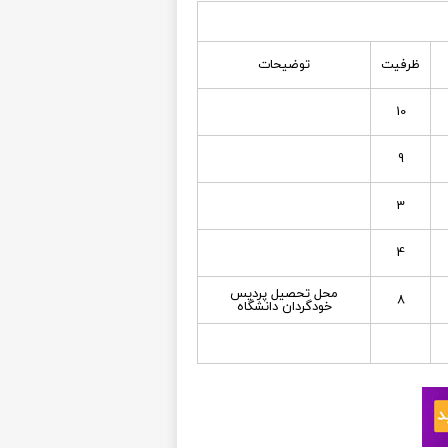
ظرفیت
توضیحات
10
9
3
4
محل تحصيل پرديس
8
خودگردان دانشگاه