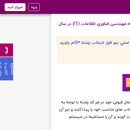
ورود
شروع کنید
دفترچه انتخاب رشته کارشناسی ارشد سازمان سنجش و آموزش کشور در دانشگاه شهید بهشتی - تهران در رشته مهندسی فناوری اطلاعات (IT) در سال
لي نرم افزار انتخاب رشته 3گام
بازديد
ی
م
ش
ا
و
ر
ه
ت
ل
ف
ن
ی
و
ح
ض
ـ
ـ
ـ
و
ر
ن عزیز می توانند از احتمال قبولی خود در هر کد رشته با توجه به
خاب های مناسب خود را پیدا کنند و نیز آن
ست آورند و آن را مستقیما در سیستم