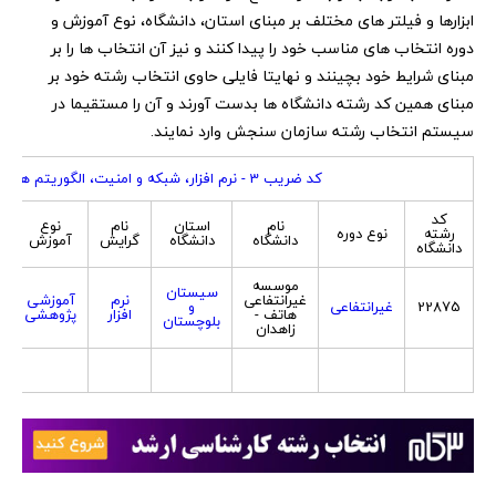
ابزارها و فیلتر های مختلف بر مبنای استان، دانشگاه، نوع آموزش و
دوره انتخاب های مناسب خود را پیدا کنند و نیز آن انتخاب ها را بر
مبنای شرایط خود بچینند و نهایتا فایلی حاوی انتخاب رشته خود بر
مبنای همین کد رشته دانشگاه ها بدست آورند و آن را مستقیما در
سیستم انتخاب رشته سازمان سنجش وارد نمایند.
کد ضریب 3 - نرم افزار، شبکه و امنیت، الگوریتم ها و محاسبات
کد
نام
استان
نام
نوع
ج
رشته
نوع دوره
دانشگاه
دانشگاه
گرایش
آموزش
دانشگاه
موسسه
سیستان
غیرانتفاعی
نرم
آموزشی
22875
غیرانتفاعی
و
هاتف -
افزار
پژوهشی
بلوچستان
زاهدان