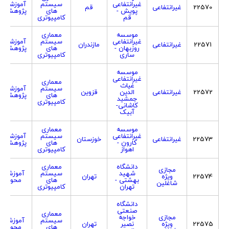
غیرانتفاعی
سیستم
آموزشی
22570
غیرانتفاعی
قم
پویش -
های
پژوهشی
قم
کامپیوتری
موسسه
معماری
غیرانتفاعی
سیستم
آموزشی
22571
غیرانتفاعی
مازندران
روزبهان -
های
پژوهشی
ساری
کامپیوتری
موسسه
غیرانتفاعی
معماری
غیاث
سیستم
آموزشی
22572
غیرانتفاعی
الدین
قزوین
های
پژوهشی
جمشید
کامپیوتری
کاشانی-
آبیک
موسسه
معماری
غیرانتفاعی
سیستم
آموزشی
22573
غیرانتفاعی
خوزستان
کارون -
های
پژوهشی
اهواز
کامپیوتری
دانشگاه
معماری
مجازی
شهید
سیستم
آموزش
22574
ویژه
تهران
بهشتی -
های
محور
شاغلین
تهران
کامپیوتری
دانشگاه
صنعتی
معماری
مجازی
خواجه
سیستم
آموزش
22575
ویژه
نصیر
تهران
های
محور