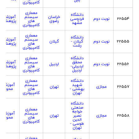
کامپیوتری
معماری
دانشگاه
خراسان
سیستم
آموزشی
22554
نوبت دوم
فردوسی
رضوی
های
پژوهشی
مشهد
کامپیوتری
معماری
دانشگاه
سیستم
آموزشی
22555
نوبت دوم
گیلان -
گیلان
های
پژوهشی
رشت
کامپیوتری
دانشگاه
معماری
محقق
سیستم
آموزشی
22556
نوبت دوم
اردبیل
اردبیلی-
های
پژوهشی
اردبیل
کامپیوتری
دانشگاه
معماری
شهید
سیستم
آموزش
22557
مجازی
تهران
بهشتی -
های
محور
تهران
کامپیوتری
دانشگاه
صنعتی
معماری
خواجه
سیستم
آموزش
22558
مجازی
نصیر
تهران
های
محور
الدین
کامپیوتری
طوسی -
تهران
معماری