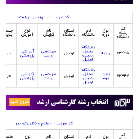
کد ضریب 2 - مهندسی زراعت
کد
نوع
نام
استان
نام
نوع
جنسیت
رشته
دوره
دانشگاه
دانشگاه
گرایش
آموزش
پذیرش
دانشگاه
دانشگاه
محقق
مهندسی
آموزشی
23425
روزانه
اردبیل
هر دو
اردبیلی-
زراعت
پژوهشی
اردبیل
دانشگاه
نوبت
محقق
مهندسی
آموزشی
23447
اردبیل
هر دو
دوم
اردبیلی-
زراعت
پژوهشی
اردبیل
کد ضریب 3 - علوم و تکنولوژی بذر
کد
نوع
نام
استان
نام
نوع
جنسیت
رشته