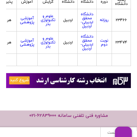
دوره
دانشگاه
دانشگاه
گرایش
آموزش
پذیرش
دانشگاه
دانشگاه
علوم و
محقق
آموزشی
23466
روزانه
اردبیل
تکنولوژی
هر دو
اردبیلی-
پژوهشی
بذر
اردبیل
دانشگاه
علوم و
نوبت
محقق
آموزشی
23474
اردبیل
تکنولوژی
هر دو
دوم
اردبیلی-
پژوهشی
بذر
اردبیل
مشاوره فنی تلفنی سامانه
021-62839000
صفحه نخست