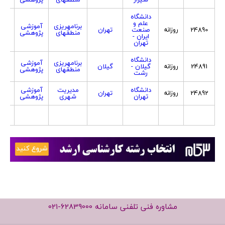
دانشگاه
علم و
برنامهریزی
آموزشی
24890
روزانه
صنعت
تهران
هر
منطقهای
پژوهشی
ایران -
تهران
دانشگاه
برنامهریزی
آموزشی
24891
روزانه
گیلان -
گیلان
هر
منطقهای
پژوهشی
رشت
دانشگاه
مدیریت
آموزشی
24892
روزانه
تهران
هر
تهران
شهری
پژوهشی
مشاوره فنی تلفنی سامانه
021-62839000