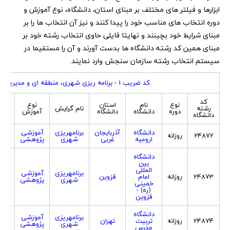
ابزارها و فیلتر های مختلف بر مبنای استان، دانشگاه، نوع آموزش و
دوره انتخاب های مناسب خود را پیدا کنند و نیز آن انتخاب ها را بر
مبنای شرایط خود بچینند و نهایتا فایلی حاوی انتخاب رشته خود بر
مبنای همین کد رشته دانشگاه ها بدست آورند و آن را مستقیما در
سیستم انتخاب رشته سازمان سنجش وارد نمایند.
کد ضریب 1 - برنامه ریزی شهری، منطقه ای و مدیریت شهری
کد
نوع
نام
استان
نوع
جنس
رشته
نام گرایش
دوره
دانشگاه
دانشگاه
آموزش
پذ
دانشگاه
دانشگاه
آذربایجان
برنامهریزی
آموزشی
24872
روزانه
هر
ارومیه
غربی
شهری
پژوهشی
دانشگاه
بین
المللی
برنامهریزی
آموزشی
24873
روزانه
امام
قزوین
هر
شهری
پژوهشی
خمینی
(ره) -
قزوین
دانشگاه
برنامهریزی
آموزشی
24874
روزانه
تربیت
تهران
هر
شهری
پژوهشی
مدرس