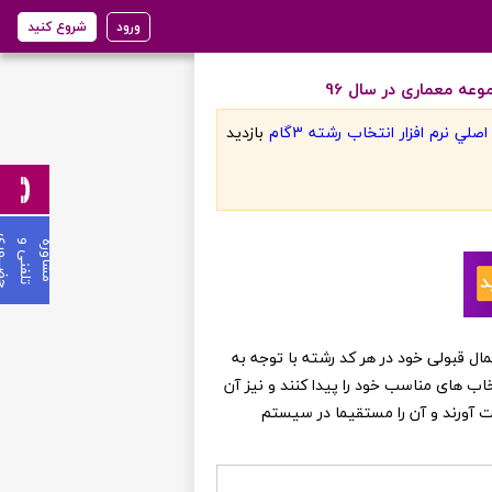
ورود
شروع کنید
عه معماری در سال 96
لي نرم افزار انتخاب رشته 3گام
بازديد
ی
م
ش
ا
و
ر
ه
ت
ل
ف
ن
ی
و
ح
ض
ـ
ـ
ـ
و
ر
ن عزیز می توانند از احتمال قبولی خود در هر کد رشته با توجه به
خاب های مناسب خود را پیدا کنند و نیز آن
ست آورند و آن را مستقیما در سیستم