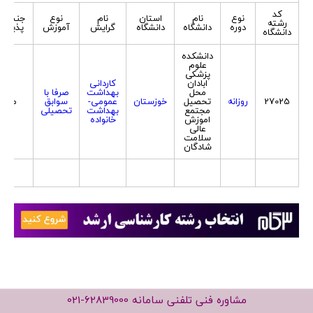
کد
نوع
نام
استان
نام
نوع
جنسیت
رشته
دوره
دانشگاه
دانشگاه
گرایش
آموزش
پذیرش
دانشگاه
دانشکده
علوم
پزشکی
ابادان
کاردانی
محل
بهداشت
صرفا با
27025
روزانه
تحصیل
خوزستان
عمومی-
سوابق
مرد
مجتمع
بهداشت
تحصیلی
اموزش
خانواده
عالی
سلامت
شادگان
مشاوره فنی تلفنی سامانه
021-62839000