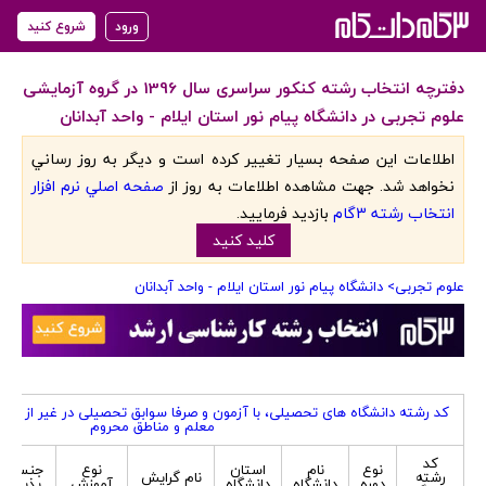
ورود
شروع کنید
دفترچه انتخاب رشته کنکور سراسری سال 1396 در گروه آزمایشی
علوم تجربی در دانشگاه پیام نور استان ایلام - واحد آبدانان
اطلاعات اين صفحه بسيار تغيير کرده است و ديگر به روز رساني
نخواهد شد. جهت مشاهده اطلاعات به روز از
صفحه اصلي نرم افزار
انتخاب رشته 3گام
بازديد فرماييد.
کليد کنيد
علوم تجربی
> دانشگاه پیام نور استان ایلام - واحد آبدانان
کد رشته دانشگاه های تحصیلی، با آزمون و صرفا سوابق تحصیلی در غیر از کد
معلم و مناطق محروم
کد
نوع
نام
استان
نوع
جنسیت
رشته
نام گرایش
دوره
دانشگاه
دانشگاه
آموزش
پذیرش